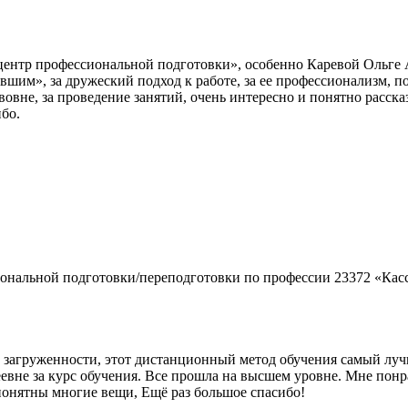
ентр профессиональной подготовки», особенно Каревой Ольге
шим», за дружеский подход к работе, за ее профессионализм, 
не, за проведение занятий, очень интересно и понятно рассказ
бо.
иональной подготовки/переподготовки по профессии 23372 «Ка
 загруженности, этот дистанционный метод обучения самый луч
еевне за курс обучения. Все прошла на высшем уровне. Мне пон
понятны многие вещи, Ещё раз большое спасибо!