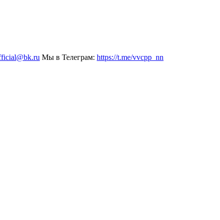
fficial@bk.ru
Мы в Телеграм:
https://t.me/vvcpp_nn