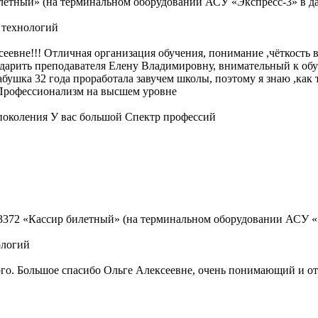
летный» (на терминальном оборудовании АСУ «Экспресс-3» в д
 технологий
еевне!!! Отличная организация обучения, понимание ,чёткость 
дарить преподавателя Елену Владимировну, внимательный к обуч
абушка 32 года проработала завучем школы, поэтому я знаю ,как
 Профессионализм на высшем уровне
поколения У вас большой Спектр профессий
3372 «Кассир билетный» (на терминальном оборудовании АСУ «
ологий
ого. Большое спасибо Ольге Алексеевне, очень понимающий и о