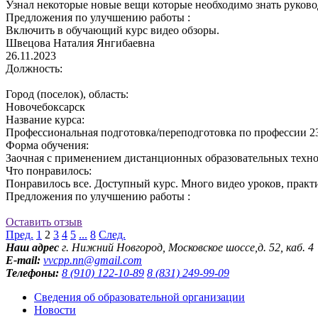
Узнал некоторые новые вещи которые необходимо знать руков
Предложения по улучшению работы :
Включить в обучающий курс видео обзоры.
Швецова Наталия Янгибаевна
26.11.2023
Должность:
Город (поселок), область:
Новочебоксарск
Название курса:
Профессиональная подготовка/переподготовка по профессии 2
Форма обучения:
Заочная с применением дистанционных образовательных техн
Что понравилось:
Понравилось все. Доступный курс. Много видео уроков, практ
Предложения по улучшению работы :
Оставить отзыв
Пред.
1
2
3
4
5
...
8
След.
Наш адрес
г. Нижний Новгород,
Московское шоссе,д. 52, каб. 4
E-mail:
vvcpp.nn@gmail.com
Телефоны:
8 (910) 122-10-89
8 (831) 249-99-09
Сведения об образовательной организации
Новости