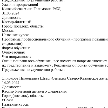
Предложения по улучшению работы :
Удачи и процветания!
Кинжибаева Айна Галимовна
РЖД
31.05.2024
Должность:
Кассир-билетный
Город (поселок), область:
Москва
Название курса:
Программа профессионального обучения - программа повышен
следовании)
Форма обучения:
Очно-заочная
Что понравилось:
Очень понравилось обучение , все помогают вовремя отвечают
их труд,терпение и выдержку . Рекомендую пройти обучение в
Предложения по улучшению работы :
Элионора Николаевна Швец -Семерня
Северо-Кавказское желе
14.05.2024
Должность:
Кассир билетный дальнего следования
Город (поселок), область:
г.Сочи
Название курса: