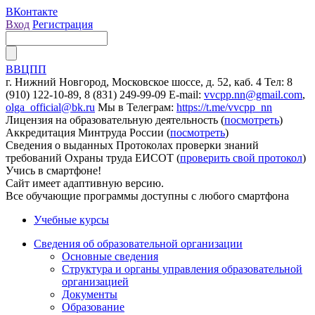
ВКонтакте
Вход
Регистрация
ВВЦПП
г. Нижний Новгород, Московское шоссе, д. 52, каб. 4
Тел: 8
(910) 122-10-89, 8 (831) 249-99-09
E-mail:
vvcpp.nn@gmail.com
,
olga_official@bk.ru
Мы в Телеграм:
https://t.me/vvcpp_nn
Лицензия на образовательную деятельность (
посмотреть
)
Аккредитация Минтруда России (
посмотреть
)
Сведения о выданных Протоколах проверки знаний
требований Охраны труда ЕИСОТ (
проверить свой протокол
)
Учись в смартфоне!
Сайт имеет адаптивную версию.
Все обучающие программы доступны с любого смартфона
Учебные курсы
Сведения об образовательной организации
Основные сведения
Структура и органы управления образовательной
организацией
Документы
Образование