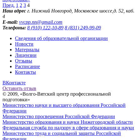
Пред.
1
2
3
4
Наш адрес
г. Нижний Новгород,
Московское шоссе,д. 52, каб.
4
E-mail:
vvcpp.nn@gmail.com
Телефоны:
8 (910) 122-10-89
8 (831) 249-99-09
Сведения об образовательной организации
Новости
Материалы
Лицензии
Отзывы
Расписание
Контакты
ВКонтакте
Оставить отзыв
© 2009
,
«Волго-Вятский центр профессиональной
подготовки»
Министерство науки и высшего образования Российской
Федерации
Министерство просвещения Российской Федерации
Министерство образования и науки Нижегородской области
Федеральная служба по надзору в сфере образования и науки
Министерство труда и социальной защиты Российской
Федерации