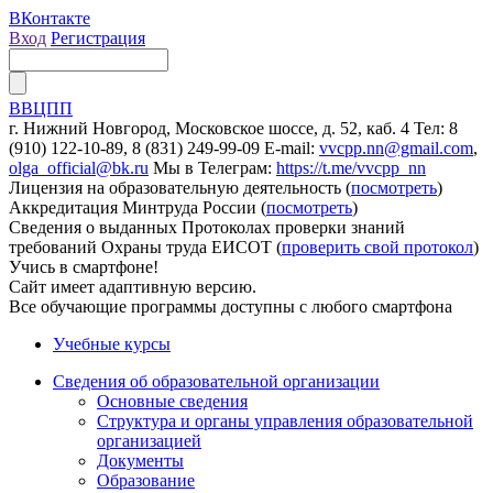
ВКонтакте
Вход
Регистрация
ВВЦПП
г. Нижний Новгород, Московское шоссе, д. 52, каб. 4
Тел: 8
(910) 122-10-89, 8 (831) 249-99-09
E-mail:
vvcpp.nn@gmail.com
,
olga_official@bk.ru
Мы в Телеграм:
https://t.me/vvcpp_nn
Лицензия на образовательную деятельность (
посмотреть
)
Аккредитация Минтруда России (
посмотреть
)
Сведения о выданных Протоколах проверки знаний
требований Охраны труда ЕИСОТ (
проверить свой протокол
)
Учись в смартфоне!
Сайт имеет адаптивную версию.
Все обучающие программы доступны с любого смартфона
Учебные курсы
Сведения об образовательной организации
Основные сведения
Структура и органы управления образовательной
организацией
Документы
Образование