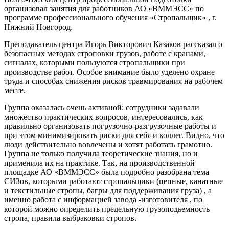
организовал занятия для работников АО «ВММЭСС» по
программе профессионального обучения «Стропальщик» , г.
Нижний Новгород.
Преподаватель центра Игорь Викторович Казаков рассказал о
безопасных методах строповки грузов, работе с кранами,
сигналах, которыми пользуются стропальщики при
производстве работ. Особое внимание было уделено охране
труда и способах снижения рисков травмирования на рабочем
месте.
Группа оказалась очень активной: сотрудники задавали
множество практических вопросов, интересовались, как
правильно организовать погрузочно‑разгрузочные работы и
при этом минимизировать риски для себя и коллег. Видно, что
люди действительно вовлечены и хотят работать грамотно.
Группа не только получила теоретические знания, но и
применила их на практике. Так, на производственной
площадке АО «ВММЭСС» была подробно разобрана тема
СИЗов, которыми работают стропальщики (цепные, канатные
и текстильные стропы, багры для поддерживания груза) , а
именно работа с информацией завода -изготовителя , по
которой можно определить предельную грузоподьемность
стропа, правила выбраковки стропов.