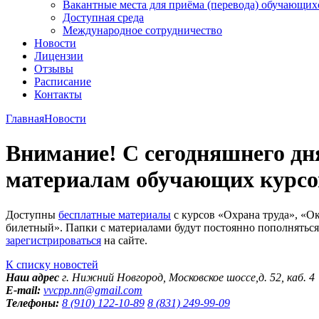
Вакантные места для приёма (перевода) обучающих
Доступная среда
Международное сотрудничество
Новости
Лицензии
Отзывы
Расписание
Контакты
Главная
Новости
Внимание! С сегодняшнего дн
материалам обучающих курсов
Доступны
бесплатные материалы
с курсов «Охрана труда», «
билетный». Папки с материалами будут постоянно пополнятьс
зарегистрироваться
на сайте.
К списку новостей
Наш адрес
г. Нижний Новгород,
Московское шоссе,д. 52, каб. 4
E-mail:
vvcpp.nn@gmail.com
Телефоны:
8 (910) 122-10-89
8 (831) 249-99-09