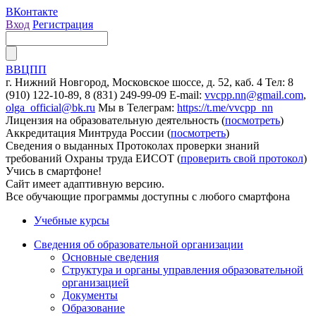
ВКонтакте
Вход
Регистрация
ВВЦПП
г. Нижний Новгород, Московское шоссе, д. 52, каб. 4
Тел: 8
(910) 122-10-89, 8 (831) 249-99-09
E-mail:
vvcpp.nn@gmail.com
,
olga_official@bk.ru
Мы в Телеграм:
https://t.me/vvcpp_nn
Лицензия на образовательную деятельность (
посмотреть
)
Аккредитация Минтруда России (
посмотреть
)
Сведения о выданных Протоколах проверки знаний
требований Охраны труда ЕИСОТ (
проверить свой протокол
)
Учись в смартфоне!
Сайт имеет адаптивную версию.
Все обучающие программы доступны с любого смартфона
Учебные курсы
Сведения об образовательной организации
Основные сведения
Структура и органы управления образовательной
организацией
Документы
Образование