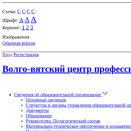
C
C
C
C
Cхема:
A
A
A
Шрифт:
1
2
3
Кернинг:
Изображения
Обычная версия
Вход
Регистрация
Волго-вятский центр професс
Сведения об образовательной организации
Основные сведения
Структура и органы управления образовательной о
Документы
Образование
Руководство. Педагогический состав
Материально-техническое обеспечение и оснащенно